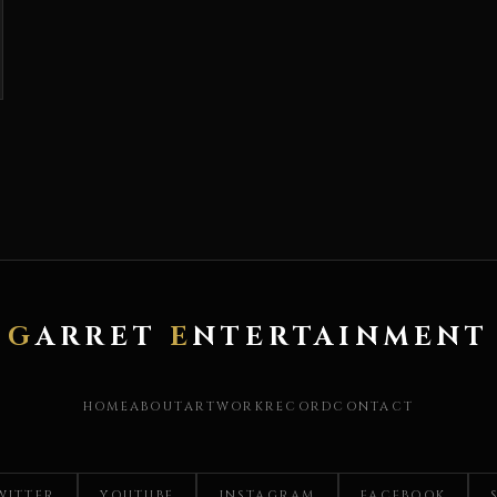
G
ARRET
E
NTERTAINMENT
HOME
ABOUT
ARTWORK
RECORD
CONTACT
TWITTER
YOUTUBE
INSTAGRAM
FACEBOOK