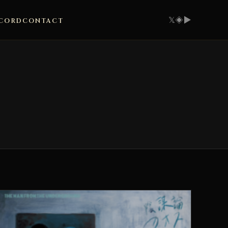
𝕏
◈
▶
CORD
CONTACT