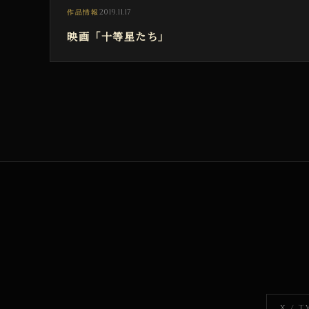
2019.11.17
作品情報
映画「十等星たち」
X / 