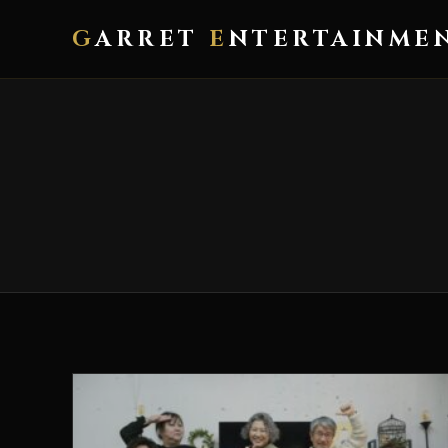
G
ARRET
E
NTERTAINME