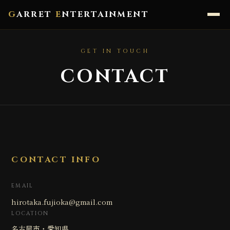
G
ARRET
E
NTERTAINMENT
GET IN TOUCH
CONTACT
CONTACT INFO
EMAIL
hirotaka.fujioka@gmail.com
LOCATION
名古屋市・愛知県