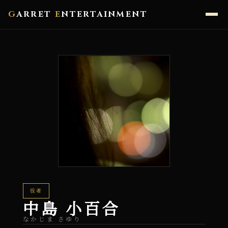
G
ARRET
E
NTERTAINMENT
役者
中島 小百合
なかじま さゆり